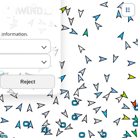
+
−
y information.
Reject