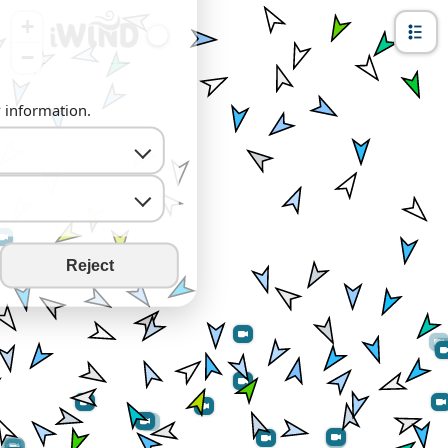
+
−
y information.
Reject