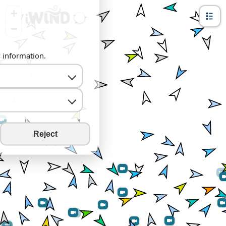
+
−
y information.
Reject