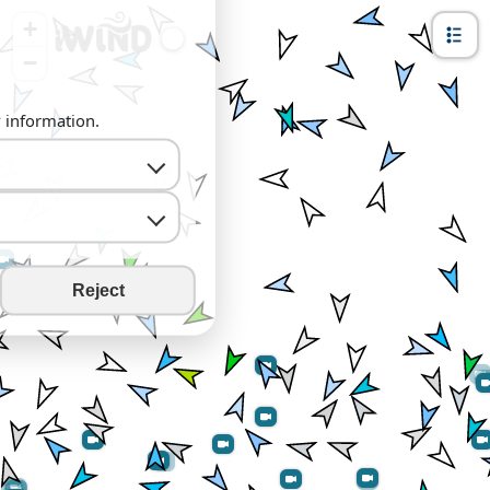
+
−
y information.
Reject