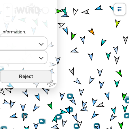
+
−
y information.
Reject