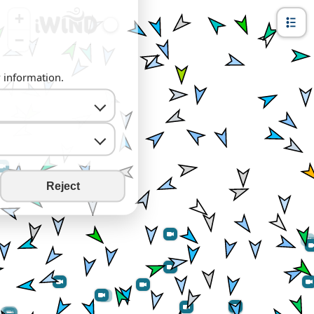
+
−
y information.
Reject