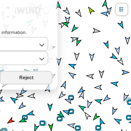
+
−
y information.
Reject