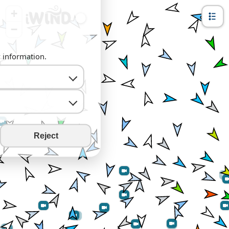
+
−
y information.
Reject