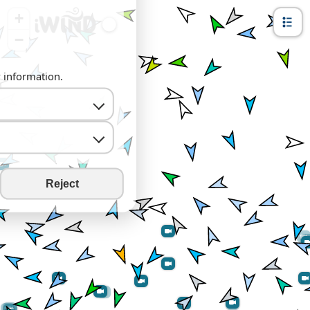
+
−
y information.
Reject