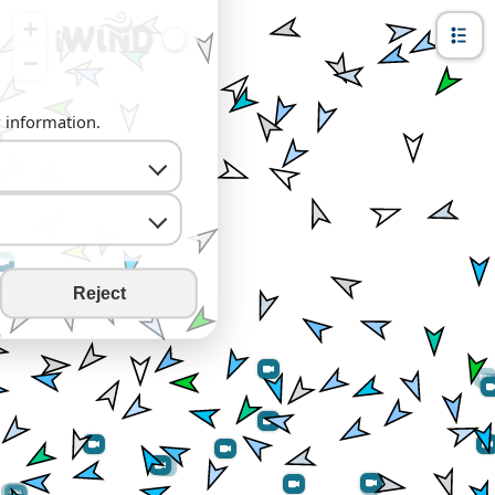
+
−
y information.
Reject