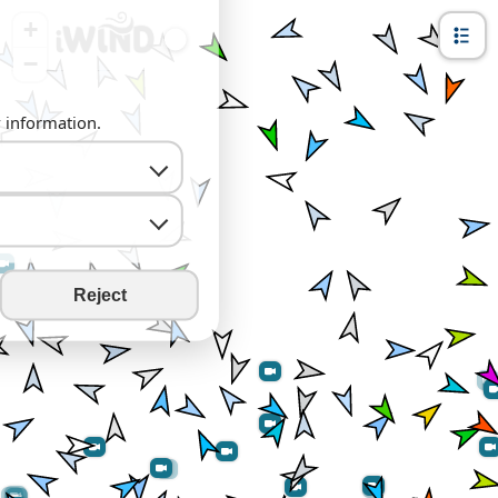
+
−
y information.
Reject