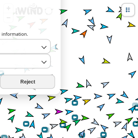
+
−
y information.
Reject