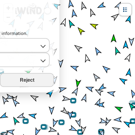
+
−
y information.
Reject