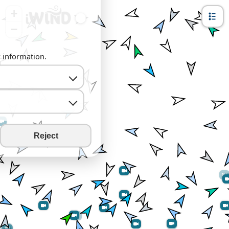
+
−
y information.
Reject