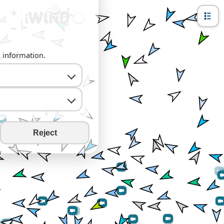
+
−
y information.
Reject