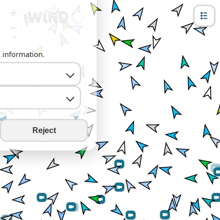
+
−
y information.
Reject