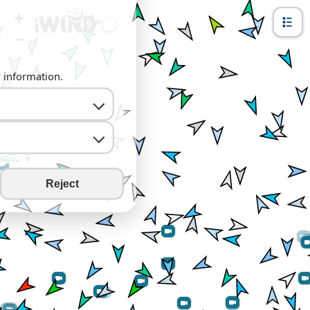
+
−
y information.
Reject