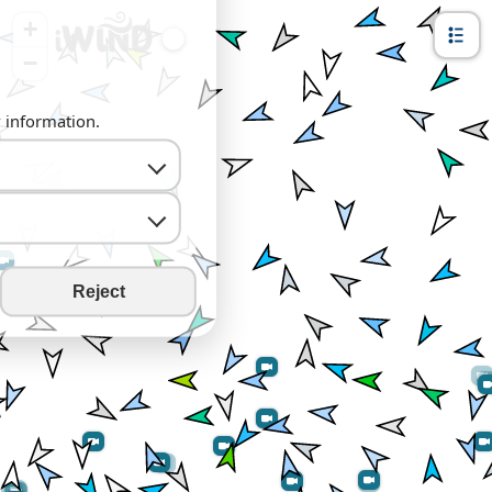
+
−
y information.
Reject