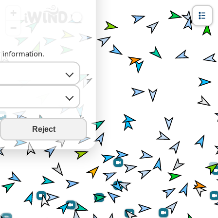
+
−
y information.
Reject