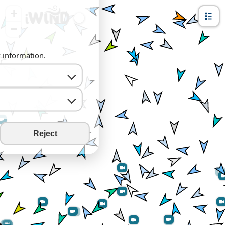
+
−
y information.
Reject