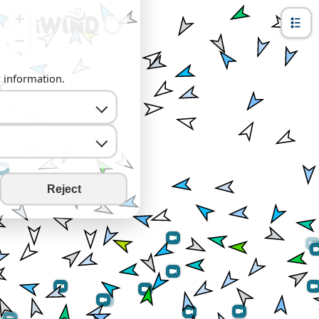
+
−
y information.
Reject