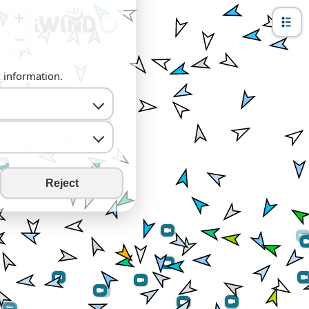
+
−
y information.
Reject