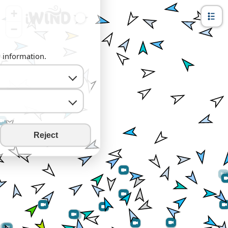
+
−
y information.
Reject