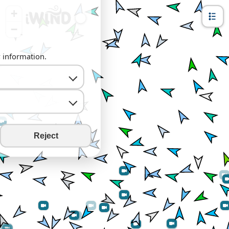
+
−
y information.
Reject