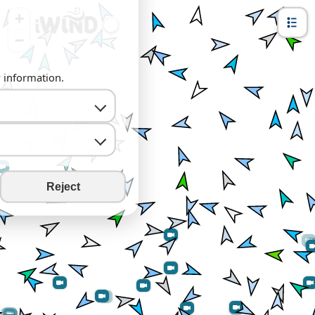
+
−
y information.
Reject