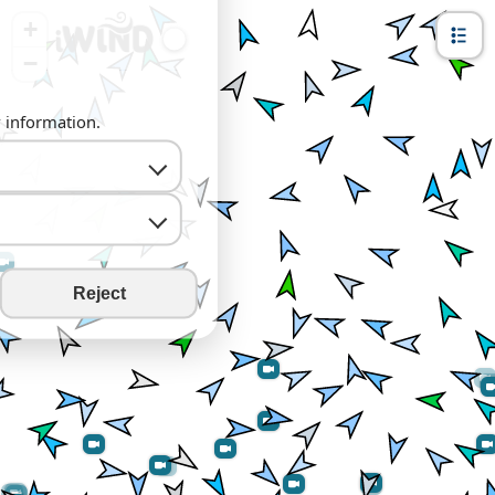
+
−
y information.
Reject