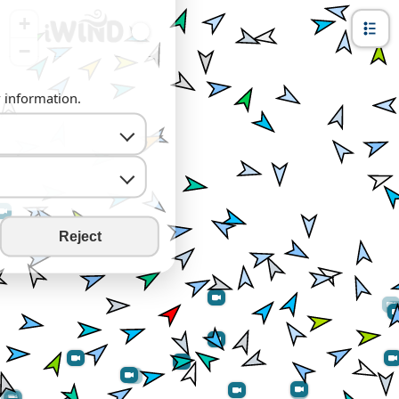
+
−
y information.
Reject