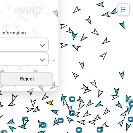
+
−
y information.
Reject