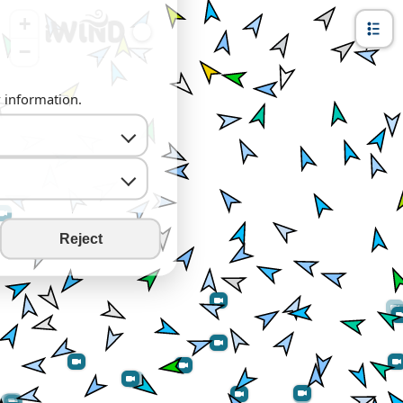
+
−
y information.
Reject