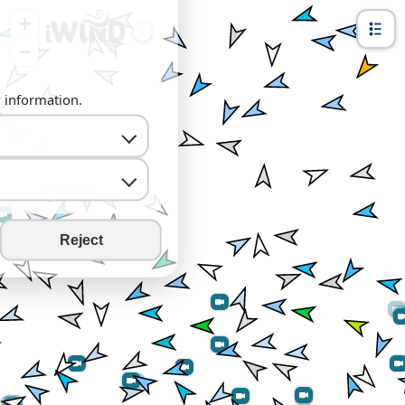
+
−
y information.
Reject