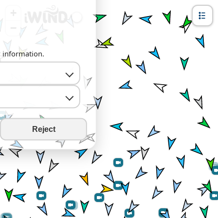
+
−
y information.
Reject