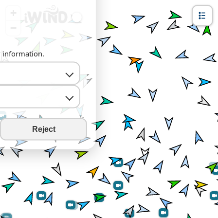
+
−
y information.
Reject