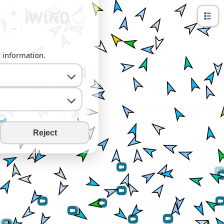
+
−
y information.
Reject