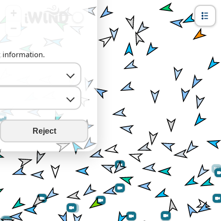
+
−
y information.
Reject