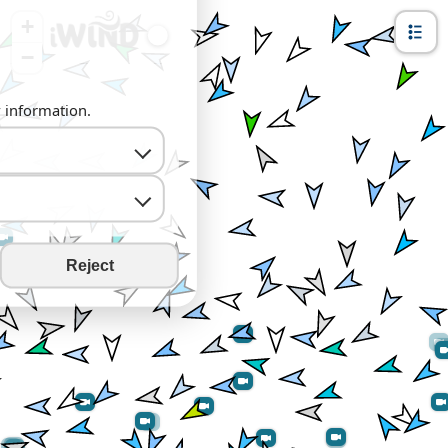
+
−
y information.
Reject