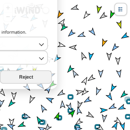
+
−
y information.
Reject