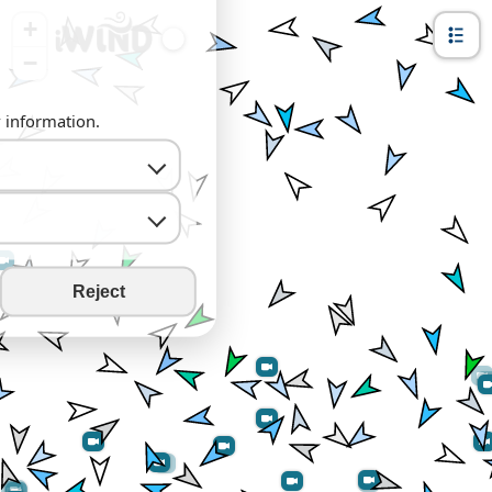
+
−
y information.
Reject