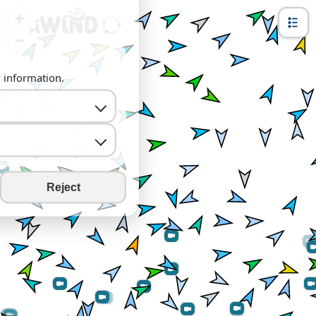
+
−
y information.
Reject