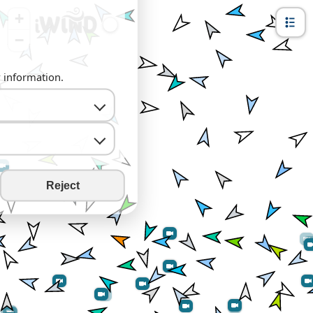
+
−
y information.
Reject