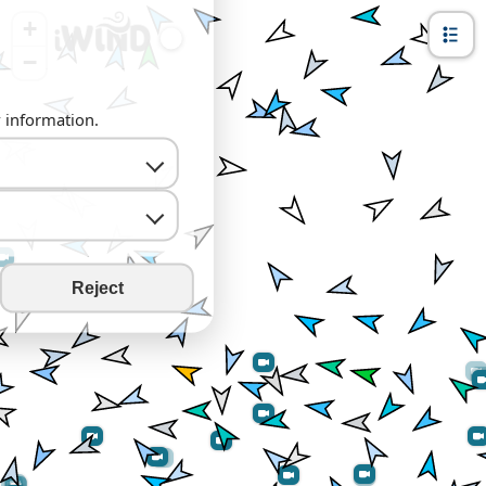
+
−
y information.
Reject