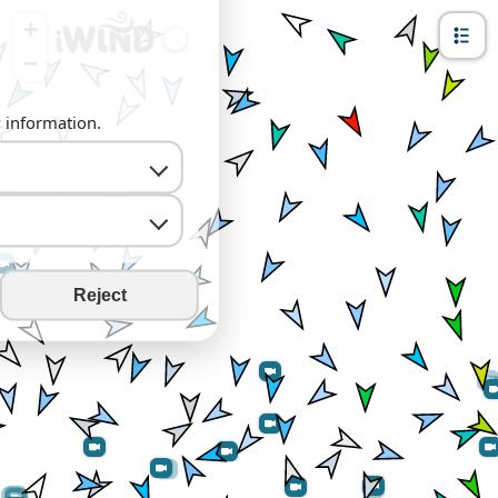
+
−
y information.
Reject