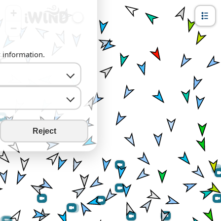
+
−
y information.
Reject