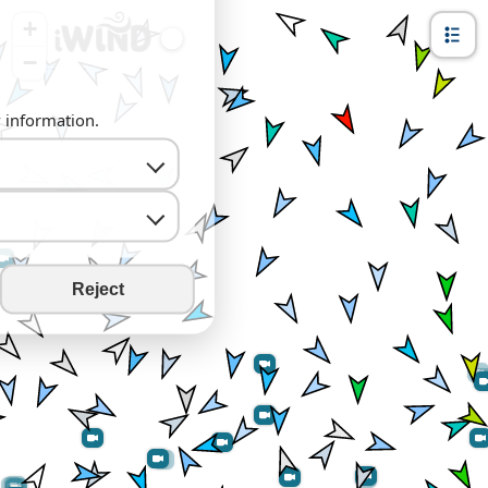
+
−
y information.
Reject