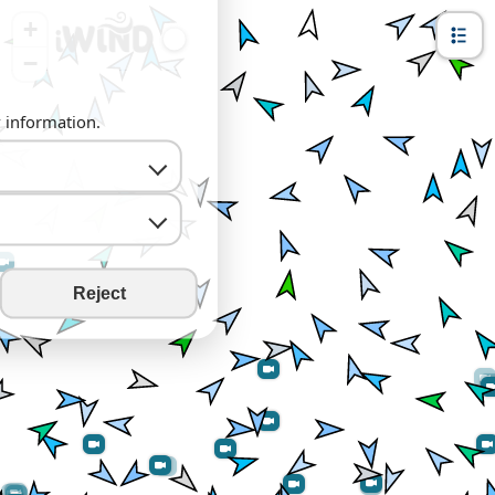
+
−
y information.
Reject