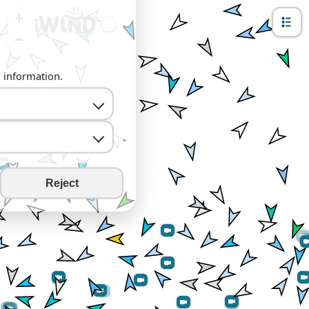
+
−
y information.
Reject