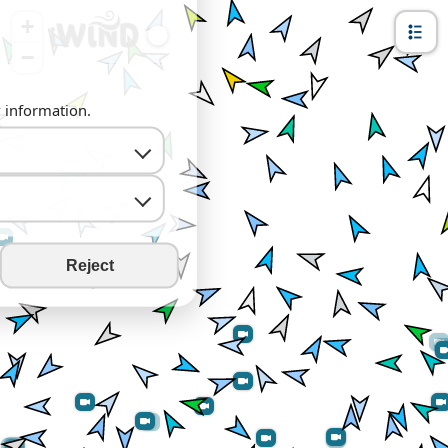
+
−
y information.
Reject