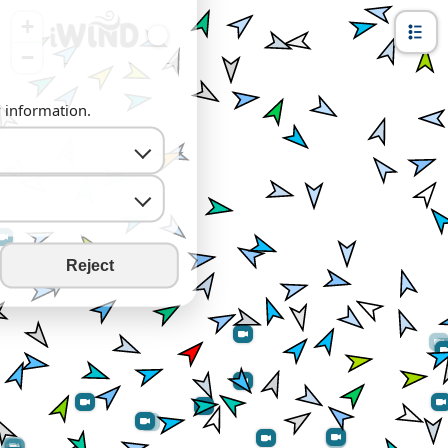
+
−
y information.
Reject