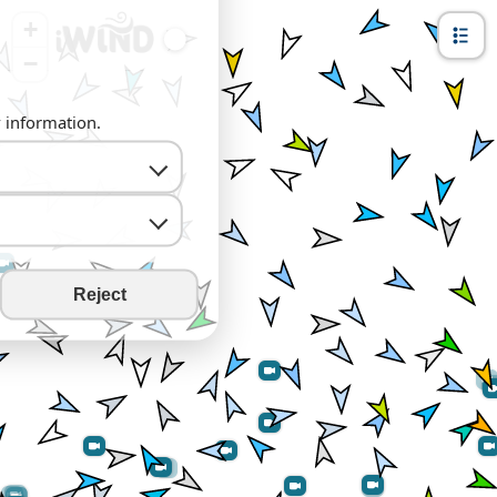
+
−
y information.
Reject