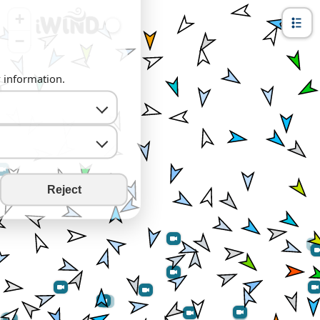
+
−
y information.
Reject