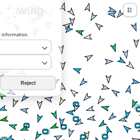
+
−
y information.
Reject